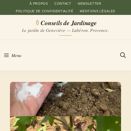
Aller
À PROPOS
CONTACT
NEWSLETTER
POLITIQUE DE CONFIDENTIALITÉ
MENTIONS LÉGALES
au
Conseils de Jardinage
contenu
Le jardin de Geneviève — Lubéron, Provence.
Menu