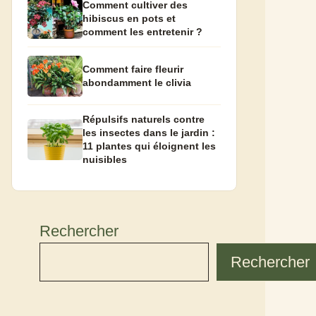
Comment cultiver des
hibiscus en pots et
comment les entretenir ?
Comment faire fleurir
abondamment le clivia
Répulsifs naturels contre
les insectes dans le jardin :
11 plantes qui éloignent les
nuisibles
Rechercher
Rechercher