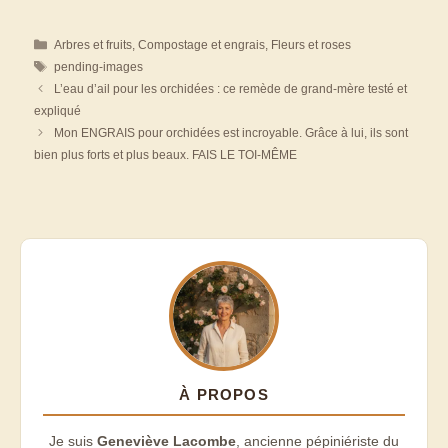
Catégories
Arbres et fruits
,
Compostage et engrais
,
Fleurs et roses
Étiquettes
pending-images
L’eau d’ail pour les orchidées : ce remède de grand-mère testé et
expliqué
Mon ENGRAIS pour orchidées est incroyable. Grâce à lui, ils sont
bien plus forts et plus beaux. FAIS LE TOI-MÊME
À PROPOS
Je suis
Geneviève Lacombe
, ancienne pépiniériste du